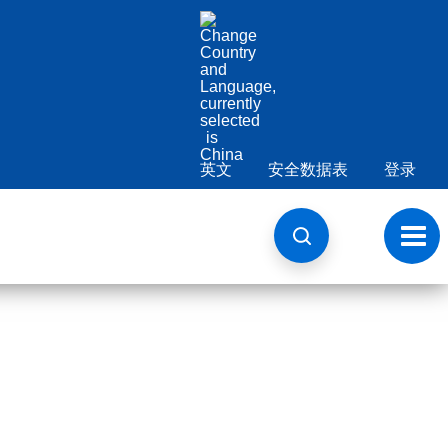
英文
安全数据表
登录
切
换
导
航