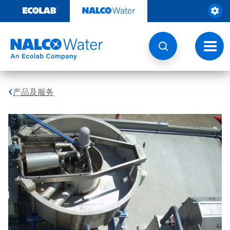
跳
转
至
内
容
切
换
导
航
产品及服务