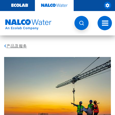
跳
转
至
内
容
切
换
导
航
产品及服务