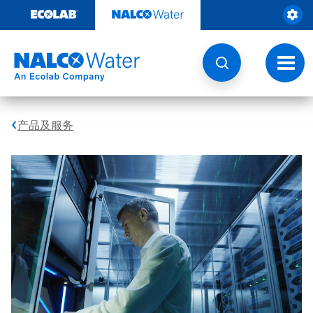
跳
转
至
内
容
切
换
导
航
产品及服务