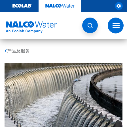
跳
转
至
内
容
切
换
导
航
产品及服务