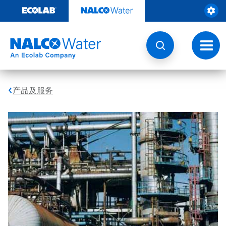
跳
转
至
内
容
切
换
导
航
产品及服务