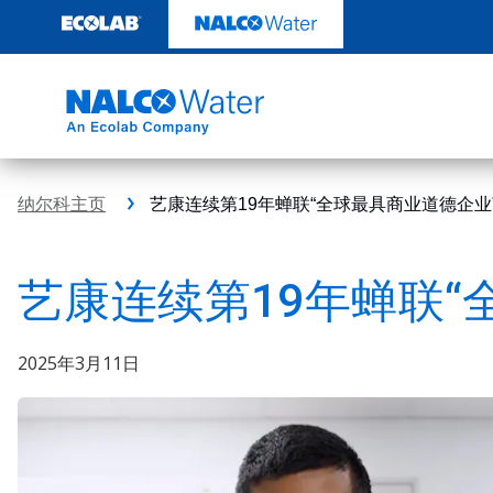
跳
转
至
内
容
纳尔科主页
艺康连续第19年蝉联“全球最具商业道德企业
艺康连续第19年蝉联“
2025年3月11日