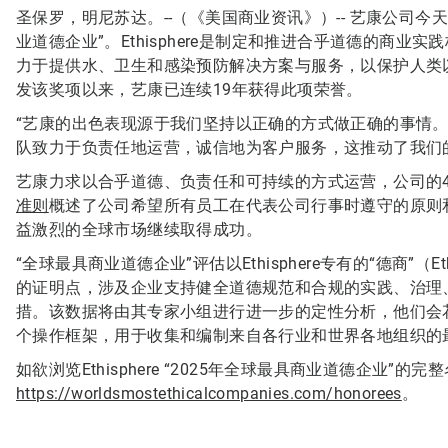
圣保罗，明尼苏达。--（《美国商业资讯》）--
艺康公司今
业道德企业”。Ethisphere是制定和推进合乎道德的商
力于提供水、卫生和感染预防解决方案与服务，以保护人类以及对
发该奖项以来，艺康已连续19年获得此项荣誉。
“艺康的出色表现源于我们坚持以正确的方式做正确的事情。”艺康董
队致力于负责任地运营，诚信地为客户服务，这推动了我们
艺康力求以合乎道德、负责任和可持续的方式运营，公司的4
准则
概述了公司希望所有员工在代表公司行事时遵守的原则
益激烈的全球市场继续取得成功。
“全球最具商业道德企业”评估以Ethisphere专有的“德商”（Ethics
的证明点，涉及企业支持健全道德规范和合规的实践、治理
措。该数据将由其专家小组进行进一步的定性分析，他们会
个操作框架，用于收集和编制来自各行业和世界各地组织的
如欲浏览Ethisphere “2025年全球最具商业道德企业”的
https://worldsmostethicalcompanies.com/honorees
。