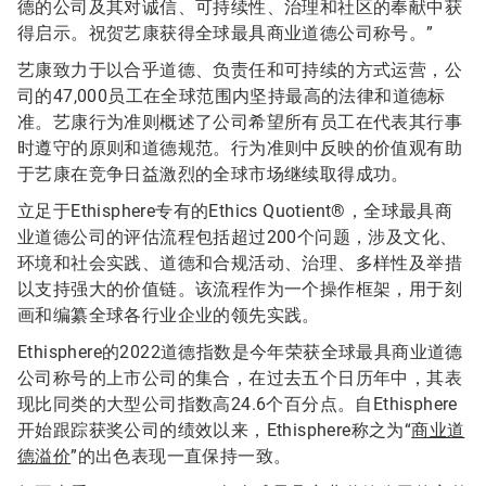
德的公司及其对诚信、可持续性、治理和社区的奉献中获
得启示。祝贺艺康获得全球最具商业道德公司称号。”
艺康致力于以合乎道德、负责任和可持续的方式运营，公
司的47,000员工在全球范围内坚持最高的法律和道德标
准。艺康行为准则概述了公司希望所有员工在代表其行事
时遵守的原则和道德规范。行为准则中反映的价值观有助
于艺康在竞争日益激烈的全球市场继续取得成功。
立足于Ethisphere专有的Ethics Quotient®，全球最具商
业道德公司的评估流程包括超过200个问题，涉及文化、
环境和社会实践、道德和合规活动、治理、多样性及举措
以支持强大的价值链。该流程作为一个操作框架，用于刻
画和编纂全球各行业企业的领先实践。
Ethisphere的2022道德指数是今年荣获全球最具商业道德
公司称号的上市公司的集合，在过去五个日历年中，其表
现比同类的大型公司指数高24.6个百分点。自Ethisphere
开始跟踪获奖公司的绩效以来，Ethisphere称之为“
商业道
德溢价
”的出色表现一直保持一致。