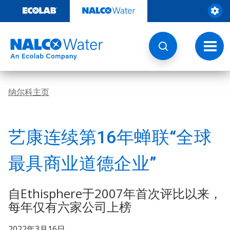
跳
转
至
内
容
切
换
导
航
纳尔科主页
艺康连续第16年蝉联“全球
最具商业道德企业”
自Ethisphere于2007年首次评比以来，
每年仅有六家公司上榜
2022年3月16日