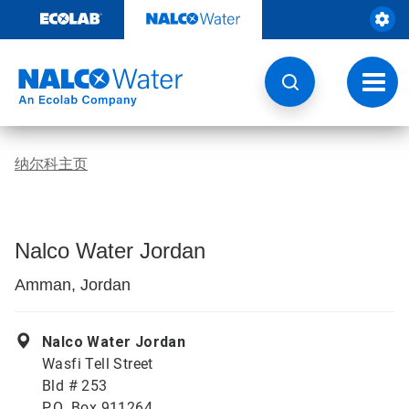
跳
转
至
内
容
切
换
导
航
纳尔科主页
Nalco Water Jordan
Amman, Jordan
Nalco Water Jordan
Wasfi Tell Street
Bld # 253
P.O .Box 911264