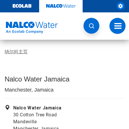
跳
转
至
内
容
切
换
导
航
纳尔科主页
Nalco Water Jamaica
Manchester, Jamaica
Nalco Water Jamaica
30 Cotton Tree Road
Mandeville
Manchester, Jamaica