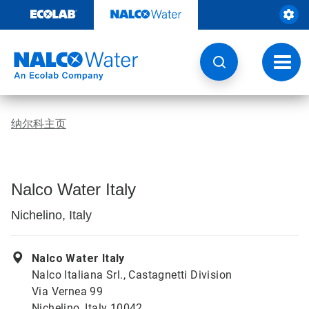
跳
转
至
内
容
切
换
导
航
纳尔科主页
Nalco Water Italy
Nichelino, Italy
Nalco Water Italy
Nalco Italiana Srl., Castagnetti Division
Via Vernea 99
Nichelino, Italy 10042