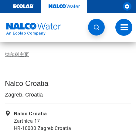
跳
转
至
内
容
切
换
导
航
纳尔科主页
Nalco Croatia
Zagreb, Croatia
Nalco Croatia
Zartnica 17
HR-10000 Zagreb Croatia