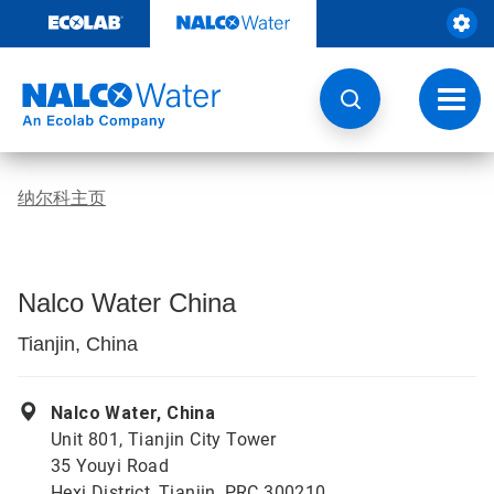
跳
转
至
内
容
切
换
导
航
纳尔科主页
Nalco Water China
Tianjin, China
Nalco Water, China
Unit 801, Tianjin City Tower
35 Youyi Road
Hexi District, Tianjin, PRC 300210