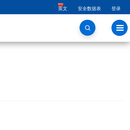
英文
安全数据表
登录
切
换
导
航