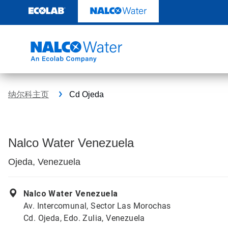
跳
转
至
内
容
纳尔科主页
Cd Ojeda
Nalco Water Venezuela
Ojeda, Venezuela
Nalco Water Venezuela
Av. Intercomunal, Sector Las Morochas
Cd. Ojeda, Edo. Zulia, Venezuela