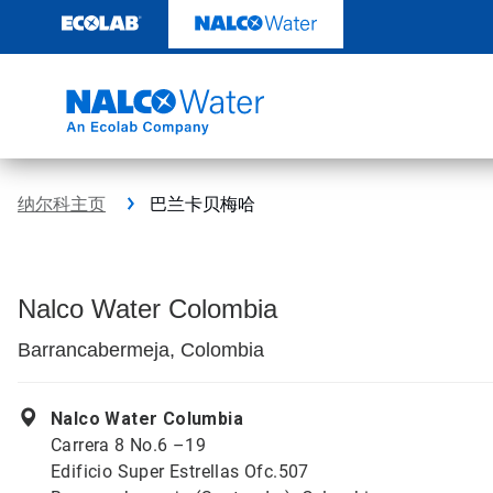
跳
转
至
内
容
纳尔科主页
巴兰卡贝梅哈
Nalco Water Colombia
Barrancabermeja, Colombia
Nalco Water Columbia
Carrera 8 No.6 –19
Edificio Super Estrellas Ofc.507