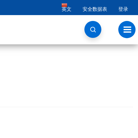
英文
安全数据表
登录
切
换
导
航