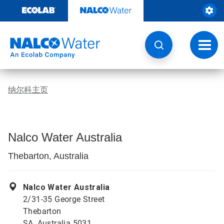
跳
转
至
内
容
切
换
导
航
纳尔科主页
Nalco Water Australia
Thebarton, Australia
Nalco Water Australia
2/31-35 George Street
Thebarton
SA, Australia 5031