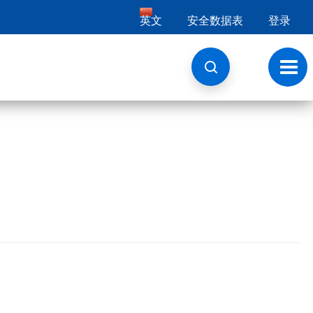
英文
安全数据表
登录
切
换
导
航