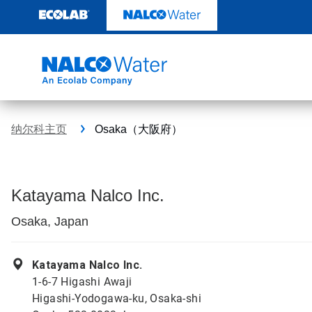
跳
转
至
内
容
纳尔科主页
Osaka（大阪府）
Katayama Nalco Inc.
Osaka, Japan
Katayama Nalco Inc.
1-6-7 Higashi Awaji
Higashi-Yodogawa-ku, Osaka-shi