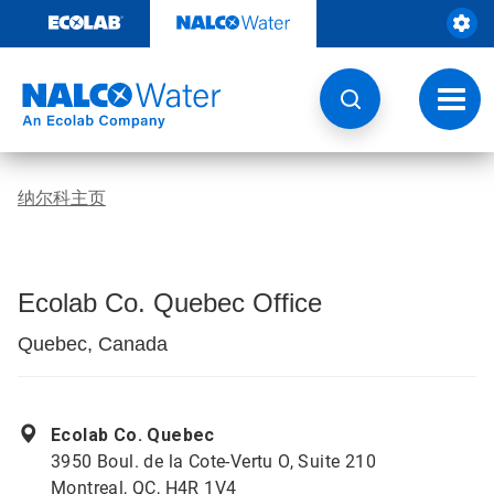
跳
转
至
内
容
切
换
导
航
纳尔科主页
Ecolab Co. Quebec Office
Quebec, Canada
Ecolab Co. Quebec
3950 Boul. de la Cote-Vertu O, Suite 210
Montreal, QC, H4R 1V4