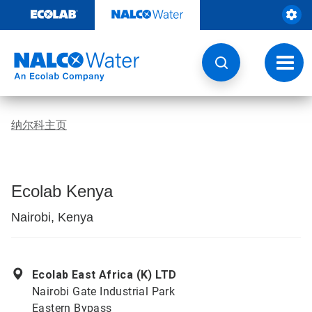
跳
转
至
内
容
切
换
导
航
纳尔科主页
Ecolab Kenya
Nairobi, Kenya
Ecolab East Africa (K) LTD
Nairobi Gate Industrial Park
Eastern Bypass