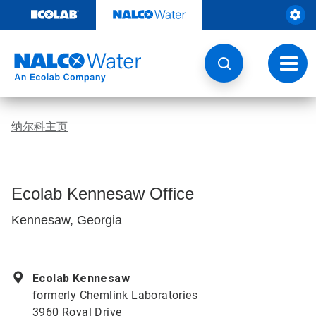
跳
转
至
内
容
切
换
导
航
纳尔科主页
Ecolab Kennesaw Office
Kennesaw, Georgia
Ecolab Kennesaw
formerly Chemlink Laboratories
3960 Royal Drive