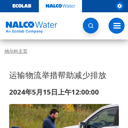
跳
转
至
内
容
切
换
导
航
纳尔科主页
运输物流举措帮助减少排放
2024年5月15日上午12:00:00