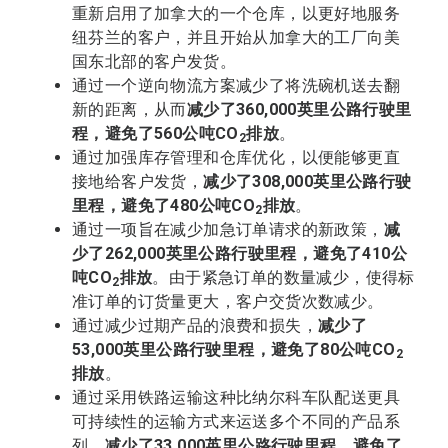
重新启用了加拿大的一个仓库，以更好地服务
纽芬兰的客户，并且开始从加拿大的工厂向美
国东北部的客户发货。
通过一个逆向物流方案减少了将洗碗机送去翻
新的距离，从而
减少了360,000英里公路行驶里
程，避免了560公吨CO
排放
。
2
通过加强库存管理和仓库优化，以便能够更直
接地给客户发货，
减少了308,000英里公路行驶
里程，避免了480公吨CO
排放
。
2
通过一项旨在减少加急订单请求的新政策，
减
少了262,000英里公路行驶里程，避免了410公
吨CO
排放
。由于紧急订单的数量减少，使得标
2
准订单的订货量更大，客户交货次数减少。
通过减少过期产品的浪费和损失，
减少了
53,000英里公路行驶里程，避免了80公吨CO
2
排放
。
通过采用铁路运输这种比纳尔科车队配送更具
可持续性的运输方式来运送多个不同的产品系
列，
减少了33,000英里公路行驶里程，避免了