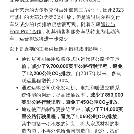
由于艺康的大多数交付由外部第三方处理，因此2023
年减排的大部分为第3类排放，但是通过纳尔科交付
车队减少的1类排放仍然很可观。随着艺康
通过与
Ford Pro™合作
，将其销售和服务车队转变为电动汽
车，运营排放将进一步减少。
以下是近期的主要供应链举措和减排影响：
通过尽可能采用铁路多式联运代替公路卡车运
输，
减少了9,700,000
英里公路行驶里程，避免
了12,200公吨CO
排放
。自2017年以来，多式
2
联运里程增长了230%。
通过运输公司优化发动机、电瓶和暖通空调系
统性能的创新，提高燃油效率，
减少了853,000
英里公路行驶里程，避免了450公吨CO
排放
。
2
通过使产品制造更接近客户，
减少了714,000英
里公路行驶里程，避免了1,060公吨CO
排放
。
2
其中包括一项积极的计划，将大宗原材料的制
造内包，不再外包给合同制造商。此外，我们